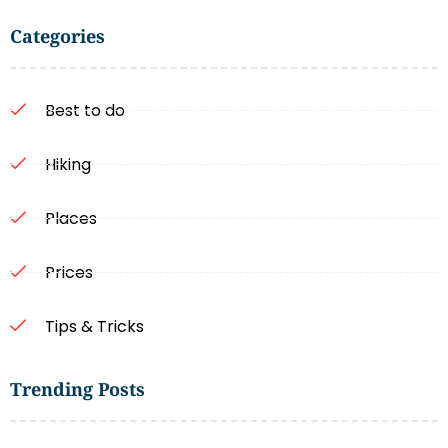
Categories
Best to do
Hiking
Places
Prices
Tips & Tricks
Trending Posts