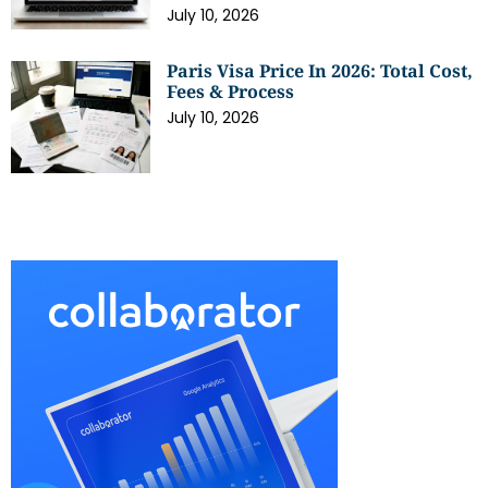
July 10, 2026
Paris Visa Price In 2026: Total Cost,
Fees & Process
July 10, 2026