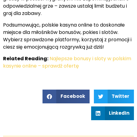
odpowiedzialnej grze – zawsze ustalaj limit budżetu i
graj dla zabawy.
Podsumowując, polskie kasyna online to doskonałe
miejsce dla miłośników bonusów, pokies i slotów.
Wybierz sprawdzone platformy, korzystaj z promocji i
ciesz się emocjonującą rozgrywką już dziś!
Related Reading:
Najlepsze bonusy i sloty w polskim
kasynie online – sprawdź ofertę
Facebook
Twitter
LinkedIn