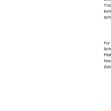
Tra
kom
sch
Für
Sch
Pla
hoc
Zut