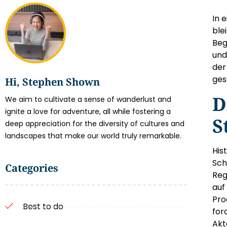
In 
ble
Beg
und
der
ges
Hi, Stephen Shown
D
We aim to cultivate a sense of wanderlust and
ignite a love for adventure, all while fostering a
S
deep appreciation for the diversity of cultures and
landscapes that make our world truly remarkable.
His
Sch
Categories
Reg
auf
Pro
Best to do
for
Akt