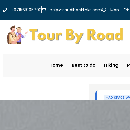
help@saudibacklinks.com
+971561905790
Mon - Fri:
Home
Best to do
Hiking
P