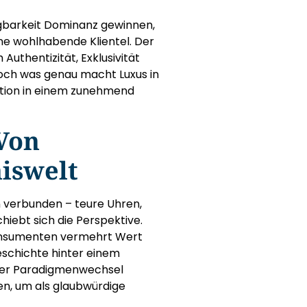
ügbarkeit Dominanz gewinnen,
ne wohlhabende Klientel. Der
 Authentizität, Exklusivität
och was genau macht Luxus in
sition in einem zunehmend
 Von
iswelt
n verbunden – teure Uhren,
hiebt sich die Perspektive.
onsumenten vermehrt Wert
Geschichte hinter einem
eser Paradigmenwechsel
en, um als glaubwürdige