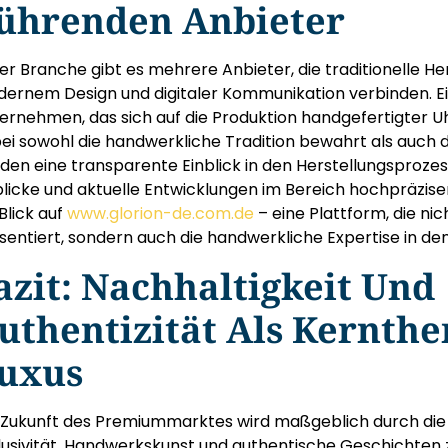
ührenden Anbieter
der Branche gibt es mehrere Anbieter, die traditionelle 
ernem Design und digitaler Kommunikation verbinden. Ein 
ernehmen, das sich auf die Produktion handgefertigter Uh
ei sowohl die handwerkliche Tradition bewahrt als auch d
den eine transparente Einblick in den Herstellungsprozess 
blicke und aktuelle Entwicklungen im Bereich hochpräzise
 Blick auf
www.glorion-de.com.de
– eine Plattform, die ni
sentiert, sondern auch die handwerkliche Expertise in den 
azit: Nachhaltigkeit Und
uthentizität Als Kernth
uxus
 Zukunft des Premiummarktes wird maßgeblich durch die F
lusivität, Handwerkskunst und authentische Geschichten z