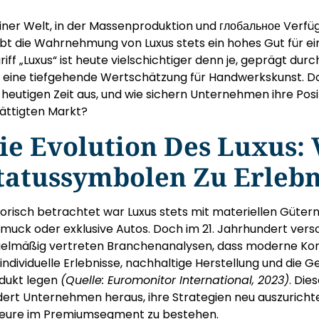
einer Welt, in der Massenproduktion und глобальное Verf
ibt die Wahrnehmung von Luxus stets ein hohes Gut für ei
riff „Luxus“ ist heute vielschichtiger denn je, geprägt durch
 eine tiefgehende Wertschätzung für Handwerkskunst. D
 heutigen Zeit aus, und wie sichern Unternehmen ihre Po
ättigten Markt?
ie Evolution Des Luxus:
tatussymbolen Zu Erlebn
torisch betrachtet war Luxus stets mit materiellen Güter
muck oder exklusive Autos. Doch im 21. Jahrhundert versc
elmäßig vertreten Branchenanalysen, dass moderne K
 individuelle Erlebnisse, nachhaltige Herstellung und die 
dukt legen
(Quelle: Euromonitor International, 2023)
. Di
dert Unternehmen heraus, ihre Strategien neu auszuricht
eure im Premiumsegment zu bestehen.