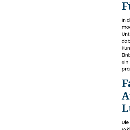
F
In 
mod
Unt
dab
Kun
Ein
ein
prä
F
A
L
Die
Exk