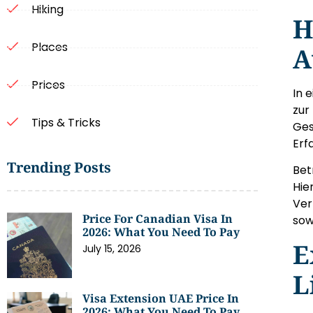
Hiking
H
Places
A
Prices
In 
zur
Tips & Tricks
Ges
Erf
Trending Posts
Bet
Hie
Ver
Price For Canadian Visa In
sow
2026: What You Need To Pay
E
July 15, 2026
L
Visa Extension UAE Price In
2026: What You Need To Pay