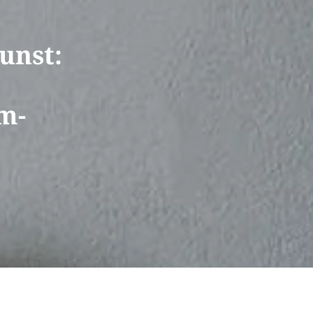
unst:
m-